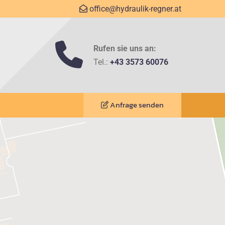
office@hydraulik-regner.at


Rufen sie uns an:
Tel.:
+43 3573 60076
Anfrage senden
