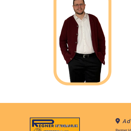
Ad

Regner H