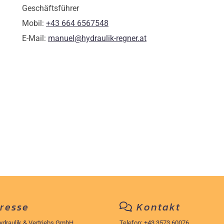
Geschäftsführer
Mobil:
+43 664 6567548
E-Mail:
manuel@hydraulik-regner.at
resse
Kontakt

ydraulik & Vertriebs GmbH
Telefon:
+43 3573 60076