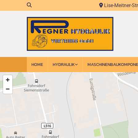
Lise-Meitner-St

HOME
HYDRAULIK
MASCHINENBAUKOMPON